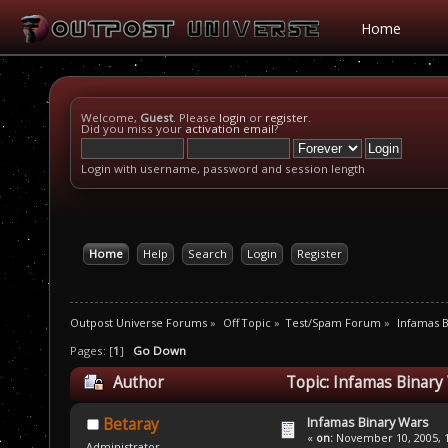
Home
Welcome,
Guest
. Please
login
or
register
.
Did you miss your
activation email
?
Login with username, password and session length
Home
Help
Search
Login
Register
Outpost Universe Forums
»
Off Topic
»
Test/Spam Forum
»
Infamas B
Pages: [
1
]
Go Down
Author
Topic: Infamas Binary
Infamas Binary Wars
Betaray
«
on:
November 10, 2005, 1
Administrator