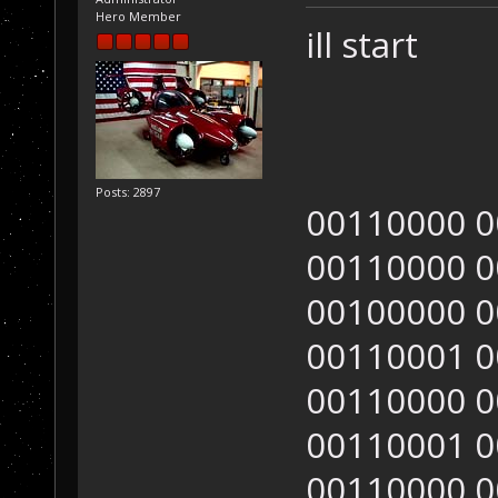
Hero Member
ill start
Posts: 2897
00110000 00110000 00110001 00110001 00110000 00110000 00110000 00110000 00100000 00110000 00110000 00110001 00110001 00110000 00110000 00110000 00110000 00100000 00110000 00110000 00110001 00110001 00110000 00110000 00110000 00110001 00100000 00110000 00110000 00110001 00110001 00110000 00110000 00110000 00110001 00100000 00110000 00110000 00110001 00110001 00110000 00110000 00110000 00110000 00100000 00110000 00110000 00110001 00110001 00110000 00110000 00110000 00110000 00100000 00110000 00110000 00110001 00110001 00110000 00110000 00110000 00110000 00100000 00110000 00110000 00110001 00110001 00110000 00110000 00110000 00110000 00100000 00110000 00110000 00110001 00110000 00110000 00110000 00110000 00110000 00100000 00110000 00110000 00110001 00110001 00110000 00110000 00110000 00110000 00100000 00110000 00110000 00110001 00110001 00110000 00110000 00110000 00110000 00100000 00110000 00110000 00110001 00110001 00110000 00110000 00110000 00110001 00100000 00110000 00110000 00110001 00110001 00110000 00110000 00110000 00110001 00100000 00110000 00110000 00110001 00110001 00110000 00110000 00110000 00110000 00100000 00110000 00110000 00110001 00110001 00110000 00110000 00110000 00110000 00100000 00110000 00110000 00110001 00110001 00110000 00110000 00110000 00110000 00100000 00110000 00110000 00110001 00110001 00110000 00110000 00110000 00110000 00100000 00110000 00110000 00110001 00110000 00110000 00110000 00110000 00110000 00100000 00110000 00110000 00110001 00110001 00110000 00110000 00110000 00110000 00100000 00110000 00110000 00110001 00110001 00110000 00110000 00110000 00110000 00100000 00110000 00110000 00110001 00110001 00110000 00110000 00110000 00110001 00100000 00110000 00110000 00110001 00110001 00110000 00110000 00110000 00110001 00100000 00110000 00110000 00110001 00110001 00110000 00110000 00110000 00110000 00100000 00110000 00110000 00110001 00110001 00110000 00110000 00110000 00110000 00100000 00110000 00110000 00110001 00110001 00110000 00110000 00110000 00110000 00100000 00110000 00110000 00110001 00110001 00110000 00110000 00110000 00110001 00100000 00110000 00110000 00110001 00110000 00110000 00110000 00110000 00110000 00100000 00110000 00110000 00110001 00110001 00110000 00110000 00110000 00110000 00100000 00110000 00110000 00110001 00110001 00110000 00110000 00110000 00110000 00100000 00110000 00110000 00110001 00110001 00110000 00110000 00110000 00110001 00100000 00110000 00110000 00110001 00110001 00110000 00110000 00110000 00110001 00100000 00110000 00110000 00110001 00110001 00110000 00110000 00110000 00110000 00100000 00110000 00110000 00110001 00110001 00110000 00110000 00110000 00110000 00100000 00110000 00110000 00110001 00110001 00110000 00110000 00110000 00110000 00100000 00110000 00110000 00110001 00110001 00110000 00110000 00110000 00110001 00100000 00110000 00110000 00110001 00110000 00110000 001100